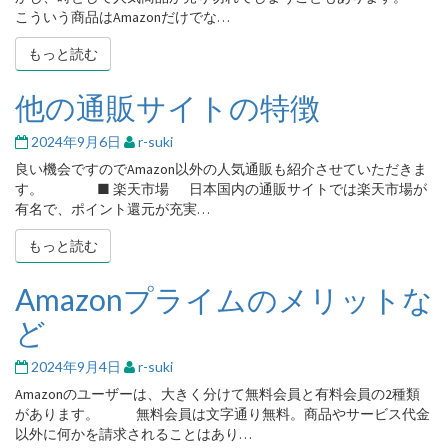
で
こういう商品はAmazonだけでな…
確
もっと読む
もっと読む
実
に
手
他の通販サイトの特徴
他
に
の
入
通
2024年9月6日
r-suki
れ
販
良い機会ですのでAmazon以外の人気通販も紹介させていただきま
る
サ
す。 ■ 楽天市場 日本国内の通販サイトでは楽天市場が
に
イ
有名で、ポイント還元が充実…
は
ト
の
もっと読む
もっと読む
特
徴
Amazonプライムのメリットな
Amazon
プ
ど
ラ
イ
2024年9月4日
r-suki
ム
の
Amazonのユーザーは、大きく分けて無料会員と有料会員の2種類
メ
があります。 無料会員は文字通り無料。商品やサービス代金
リ
以外に何かを請求されることはあり…