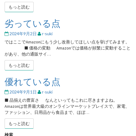
ッ
もっと読む
もっと読む
ト
な
ど
劣っている点
劣
っ
て
2024年9月2日
r-suki
い
ではここでAmazonにもう少し改善してほしい点を挙げてみます。
る
■ 価格の変動 Amazonでは価格が頻繁に変動すること
点
があり、他の通販サイ…
もっと読む
もっと読む
優れている点
優
れ
て
2024年9月1日
r-suki
い
■ 品揃えの豊富さ なんといってもこれに尽きますよね。
る
Amazonは世界最大級のオンラインマーケットプレイスで、家電、
点
ファッション、日用品から食品まで、ほぼ…
もっと読む
もっと読む
検索