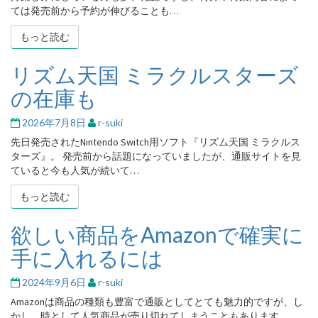
9
ては発売前から予約が伸びることも…
月
もっと読む
もっと読む
号
の
予
リズム天国 ミラクルスターズ
リ
約
ズ
の在庫も
情
ム
報
天
2026年7月8日
r-suki
国
ミ
先日発売されたNintendo Switch用ソフト『リズム天国 ミラクルス
ラ
ターズ』。 発売前から話題になっていましたが、通販サイトを見
ク
ていると今も人気が続いて…
ル
もっと読む
もっと読む
ス
タ
ー
欲しい商品をAmazonで確実に
欲
ズ
し
手に入れるには
の
い
在
商
庫
2024年9月6日
r-suki
品
も
を
Amazonは商品の種類も豊富で通販としてとても魅力的ですが、し
Amazon
かし、時として人気商品が売り切れてしまうこともあります。